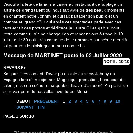
Vesoul à la fête de larians à vaivre au restaurant de la plage un
artiste de grand talent qui nous fait vivre de très beaux moments
en chantent notre Johnny et qui fait partager son public et un
homme au grand c?ur qui après ces spectacles parle avec ces
fans et fait des photos et dédicace je l autre Gilles gab surtout
reste comme tu aïs ne change rien et rendez-vous à trave le 19
juillet et le 30 août très contente de te retrouver sur scène merci à
toi pour tout le plaisir que tu nous donne biz
Message de
MARTINET
posté le 02 Juillet 2020
NOTE : 10/10
NEVERS
Fr
Bonjour. Très content d'avoir pu assisté au show Johnny en
Espagne lors d'un déjeuner. Magnifique prestation, beaucoup de
talent, mise en scène remarquable. Bravo. J'ai adoré. Au plaisir de
se revoir pour de nouvelles aventures. Merci.
DÉBUT
PRÉCÉDENT
1
2
3
4
5
6
7
8
9
10
SUIVANT
FIN
PAGE 1 SUR 18