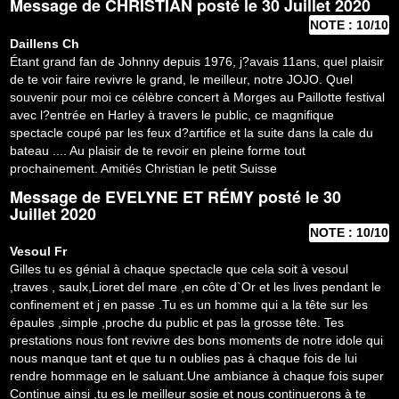
Message de
CHRISTIAN
posté le 30 Juillet 2020
NOTE : 10/10
Daillens
Ch
Étant grand fan de Johnny depuis 1976, j?avais 11ans, quel plaisir
de te voir faire revivre le grand, le meilleur, notre JOJO. Quel
souvenir pour moi ce célèbre concert à Morges au Paillotte festival
avec l?entrée en Harley à travers le public, ce magnifique
spectacle coupé par les feux d?artifice et la suite dans la cale du
bateau .... Au plaisir de te revoir en pleine forme tout
prochainement. Amitiés Christian le petit Suisse
Message de
EVELYNE ET RÉMY
posté le 30
Juillet 2020
NOTE : 10/10
Vesoul
Fr
Gilles tu es génial à chaque spectacle que cela soit à vesoul
,traves , saulx,Lioret del mare ,en côte d`Or et les lives pendant le
confinement et j en passe .Tu es un homme qui a la tête sur les
épaules ,simple ,proche du public et pas la grosse tête. Tes
prestations nous font revivre des bons moments de notre idole qui
nous manque tant et que tu n oublies pas à chaque fois de lui
rendre hommage en le saluant.Une ambiance à chaque fois super
Continue ainsi ,tu es le meilleur sosie et nous continuerons à te