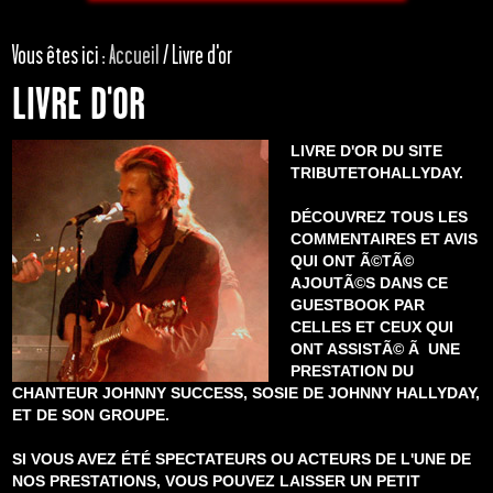
Vous êtes ici :
Accueil
/
Livre d'or
LIVRE D'OR
LIVRE D'OR
DU SITE
TRIBUTETOHALLYDAY
.
DÉCOUVREZ TOUS LES
COMMENTAIRES
ET
AVIS
QUI ONT Ã©TÃ©
AJOUTÃ©S DANS CE
GUESTBOOK
PAR
CELLES ET CEUX QUI
ONT ASSISTÃ© Ã UNE
PRESTATION
DU
CHANTEUR
JOHNNY SUCCESS
,
SOSIE
DE
JOHNNY HALLYDAY
,
ET DE SON GROUPE.
SI VOUS AVEZ ÉTÉ SPECTATEURS OU ACTEURS DE L'UNE DE
NOS
PRESTATIONS
, VOUS POUVEZ LAISSER UN PETIT