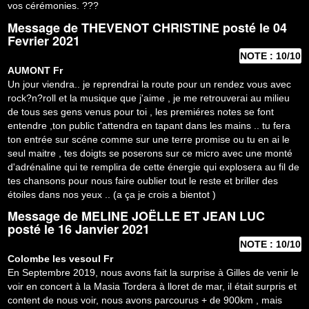
vos cérémonies. ???
Message de
THEVENOT CHRISTINE
posté le 04
Fevrier 2021
NOTE : 10/10
AUMONT
Fr
Un jour viendra.. je reprendrai la route pour un rendez vous avec
rock?n?roll et la musique que j'aime , je me retrouverai au milieu
de tous ses gens venus pour toi , les premiéres notes se font
entendre ,ton public t'attendra en tapant dans les mains .. tu fera
ton entrée sur scéne comme sur une terre promise ou tu en ai le
seul maitre , tes doigts se poserons sur ce micro avec une monté
d'adrénaline qui te remplira de cette énergie qui explosera au fil de
tes chansons pour nous faire oublier tout le reste et briller des
étoiles dans nos yeux .. (a ça je crois a bientot )
Message de
MELINE JOËLLE ET JEAN LUC
posté le 16 Janvier 2021
NOTE : 10/10
Colombe les vesoul
Fr
En Septembre 2019, nous avons fait la surprise à Gilles de venir le
voir en concert à la Masia Tordera à lloret de mar, il était surpris et
content de nous voir, nous avons parcourus + de 900km , mais