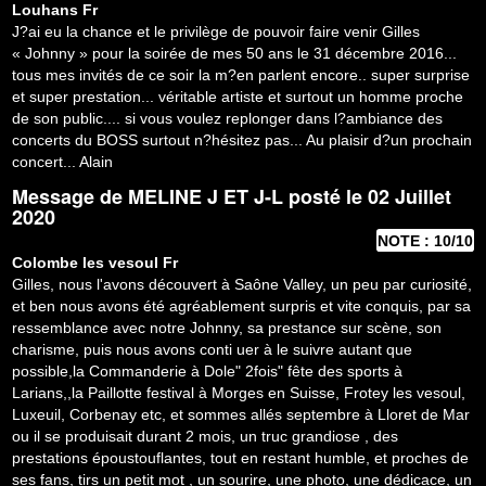
Louhans
Fr
J?ai eu la chance et le privilège de pouvoir faire venir Gilles
« Johnny » pour la soirée de mes 50 ans le 31 décembre 2016...
tous mes invités de ce soir la m?en parlent encore.. super surprise
et super prestation... véritable artiste et surtout un homme proche
de son public.... si vous voulez replonger dans l?ambiance des
concerts du BOSS surtout n?hésitez pas... Au plaisir d?un prochain
concert... Alain
Message de
MELINE J ET J-L
posté le 02 Juillet
2020
NOTE : 10/10
Colombe les vesoul
Fr
Gilles, nous l'avons découvert à Saône Valley, un peu par curiosité,
et ben nous avons été agréablement surpris et vite conquis, par sa
ressemblance avec notre Johnny, sa prestance sur scène, son
charisme, puis nous avons conti uer à le suivre autant que
possible,la Commanderie à Dole" 2fois" fête des sports à
Larians,,la Paillotte festival à Morges en Suisse, Frotey les vesoul,
Luxeuil, Corbenay etc, et sommes allés septembre à Lloret de Mar
ou il se produisait durant 2 mois, un truc grandiose , des
prestations époustouflantes, tout en restant humble, et proches de
ses fans, tirs un petit mot , un sourire, une photo, une dédicace, un