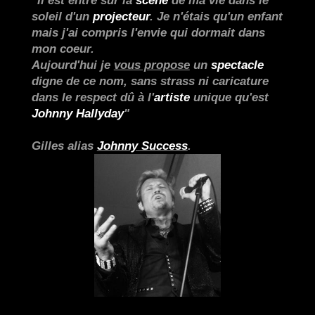
"Il est entré sur la
scène
de ma vie dans le
soleil d'un
projecteur
. Je n'étais qu'un enfant
mais j'ai compris l'envie qui dormait dans
mon coeur.
Aujourd'hui je
vous propose
un
spectacle
digne de ce nom, sans strass ni caricature
dans le respect dû à l'
artiste
unique qu'est
Johnny Hallyday
"
Gilles alias
Johnny Success
.