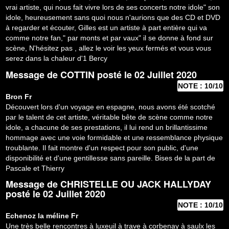
vrai artiste, qui nous fait vivre lors de ses concerts notre idole" son
idole, heureusement sans quoi nous n'aurions que des CD et DVD
à regarder et écouter, Gilles est un artiste à part entière qui va
comme notre fan," par monts et par vaux" il se donne à fond sur
scène, N'hésitez pas , allez le voir les yeux fermés et vous vous
serez dans la chaleur d'1 Bercy
Message de
COTTIN
posté le 02 Juillet 2020
NOTE : 10/10
Bron
Fr
Découvert lors d'un voyage en espagne, nous avons été scotché
par le talent de cet artiste, véritable bête de scène comme notre
idole, a chacune de ses prestations, il lui rend un brillantissime
hommage avec une voie formidable et une ressemblance physique
troublante. Il fait montre d'un respect pour son public, d'une
disponibilité et d'une gentillesse sans pareille. Bises de la part de
Pascale et Thierry
Message de
CHRISTELLE OU JACK HALLYDAY
posté le 02 Juillet 2020
NOTE : 10/10
Echenoz la méline
Fr
Une très belle rencontres à luxeuil à trave à corbenay à saulx les