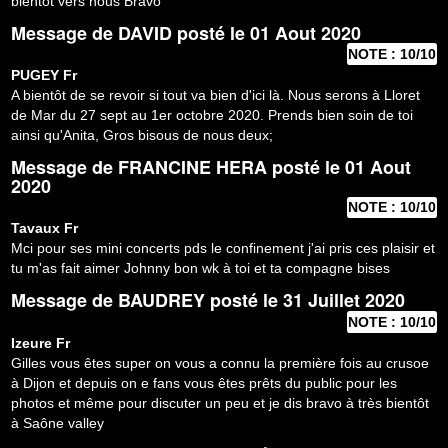
bientôt vers nous Bravo
Message de
DAVID
posté le 01 Aout 2020
NOTE : 10/10
PUGEY
Fr
A bientôt de se revoir si tout va bien d'ici là. Nous serons à Lloret
de Mar du 27 sept au 1er octobre 2020. Prends bien soin de toi
ainsi qu'Anita, Gros bisous de nous deux;
Message de
FRANCINE HERA
posté le 01 Aout
2020
NOTE : 10/10
Tavaux
Fr
Mci pour ses mini concerts pds le confinement j'ai pris ces plaisir et
tu m'as fait aimer Johnny bon wk à toi et ta compagne bises
Message de
BAUDREY
posté le 31 Juillet 2020
NOTE : 10/10
Izeure
Fr
Gilles vous êtes super on vous a connu la première fois au crusoe
à Dijon et depuis on e fans vous êtes prêts du public pour les
photos et même pour discuter un peu et je dis bravo à très bientôt
à Saône valley